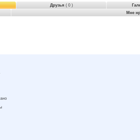
Друзья
( 0 )
Гал
Мне н
а
зано
ны