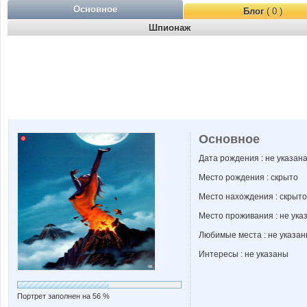
Основное
Блог
( 0 )
Шпионаж
Основное
Дата рождения : не указан
Место рождения : скрыто
Место нахождения : скрыто
Место проживания : не ука
Любимые места : не указа
Интересы : не указаны
Портрет заполнен на 56 %