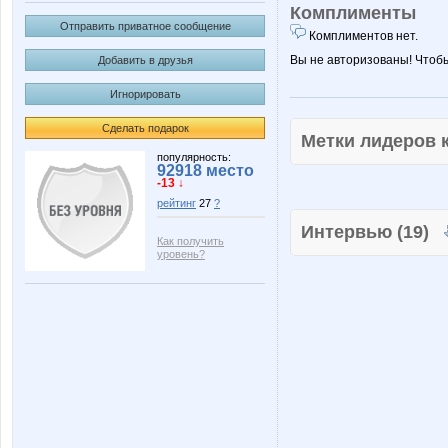
Комплименты
Отправить приватное сообщение
Комплиментов нет.
Вы не авторизованы! Чтоб
Добавить в друзья
Игнорировать
Сделать подарок
Метки лидеров
популярность:
92918 место
-13 ↓
рейтинг
27
?
Интервью (19)
Как получить
уровень?