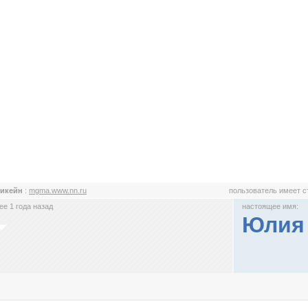
рикейн
:
mgma.www.nn.ru
пользователь имеет 
е 1 года назад
настоящее имя:
Юлия